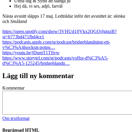
Unna dig & Synd att slänga ju
Hej då, vi ses, adjö, farväl
Nästa avsnitt släpps 17 maj. Ledtrådar inför det avsnittet är:
skinka
och
Småland
https://open.spotify.com/show/3VHUd1fjVkx2QGOjJginzB?
si=b773bd471fbd4ce1
https://podcasts.apple.com/se/podcast/bridgeblandning-ett-
v%C3%A4lsockrat-potpu…
https://youtu.be/jDumT1Tfivw
https://www.storytel.com/se/podcasts/voffor-d%C3%A5-
d%C3%A5-125245/bridgeblandn…
Lägg till ny kommentar
Kommentar
Om textformat
Begränsad HTML