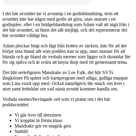
I det här avsnittet tar vi avstamp i en godisblandning, trots att
avsnittet inte har något med godis att göra, utan snarare i en
godispåse, eller i en bridgeblandning som Adam valt att utgå från i
det här avsnittet, så finns det allt möjligt, och det representerar det
här avsnittet väldigt bra.
Adam plockar högt och lågt från botten av säcken, inte för att det
börjar sina bland allt som podden kan ta upp, utan snarare för att
blanda och ge bland de verbala memes som ligger och skramlar lite
för sig själva och är svåra att knyta ihop med ett gemensamt tema.
Det blir seriefiguren Mandrake av Lee Falk, det blir SVTs
långkörare På spåret och barnprogram med ulliga, gulliga muppar
som Lina vuxit upp med. Också naturligtvis lite snack om livet i
stort samt ledtrådar om vad nästa avsnitt kommer handla om.
Verbala memes/bevingade ord som vi pratar om i det här
poddavsnittet:
Vi går över till dressinen
Vi kopplar in första klass
Mandrake gör en magisk gest
Stabilt!