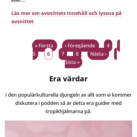
Läs mer om avsnittets innehåll och lyssna på
avsnittet
Första
« Första
Föregående
‹ Föregående
Page
4
Page
Paginering
5
sidan
Nuvarande
6
Page
7
sida
Page
8
Nästa
Nästa ›
Sista
sida
Sista »
sida
sidan
Era värdar
I den populärkulturella djungeln av allt som vi kommer
diskutera i podden så är detta era guider med
tropikhjälmarna på.