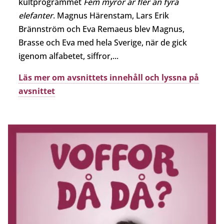
till
kultprogrammet
Fem myror är fler än fyra
huvudinnehåll
elefanter
. Magnus Härenstam, Lars Erik
Brännström och Eva Remaeus blev Magnus,
Brasse och Eva med hela Sverige, när de gick
igenom alfabetet, siffror,...
Läs mer om avsnittets innehåll och lyssna på
avsnittet