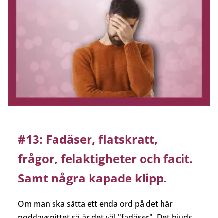
#13: Fadäser, flatskratt,
frågor, felaktigheter och facit.
Samt några kapade klipp.
Om man ska sätta ett enda ord på det här
poddavsnittet så är det väl "fadäser". Det bjuds