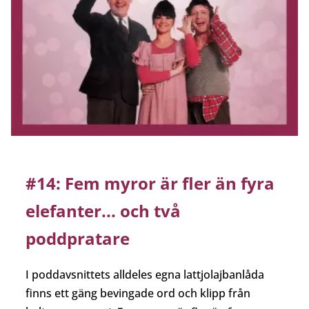
#14: Fem myror är fler än fyra
elefanter... och två
poddpratare
I poddavsnittets alldeles egna lattjolajbanlåda
Hoppa
finns ett gäng bevingade ord och klipp från